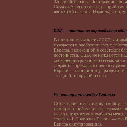
Западной Европы. Достижение поста
Сомали-Азия позволит, не прибегая 
явных (Югославия, Израиль) и поте
США — противник европейского еди
В противоположность СССР, который
нуждается в одобрении своих действ
Европы, включенной в советский бло
достоинства, США не нуждаются в Ев
бы конец американской гегемонии в
стараются проводить политику разли
Европе — по принципу "разделяй и 
то одной, то другой из них.
Не повторить ошибку Гитлера
СССР проиграет затяжную войну, есл
повторит ошибку Гитлера, создававш
перед историческим выбором между
советской. Советская Европа — это 
Европа оккупированная.