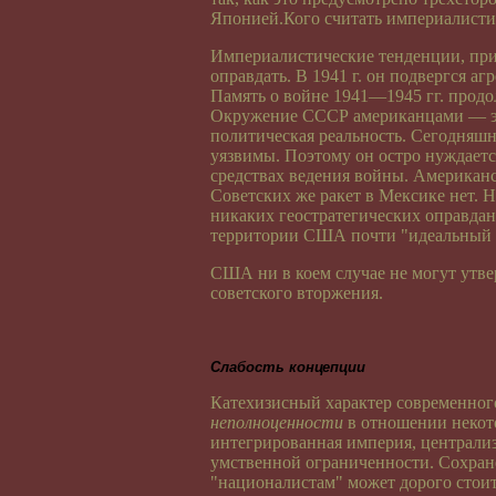
Японией.Кого считать империалис
Империалистические тенденции, при
оправдать. В 1941 г. он подвергся а
Память о войне 1941—1945 гг. продо
Окружение СССР американцами — это
политическая реальность. Сегодняш
уязвимы. Поэтому он остро нуждаетс
средствах ведения войны. Американс
Советских же ракет в Мексике нет. 
никаких геостратегических оправдан
территории США почти "идеальный о
США ни в коем случае не могут утвер
советского вторжения.
Слабость концепции
Катехизисный характер современно
неполноценности
в отношении некото
интегрированная империя, централиз
умственной ограниченности. Сохран
"националистам" может дорого стоит