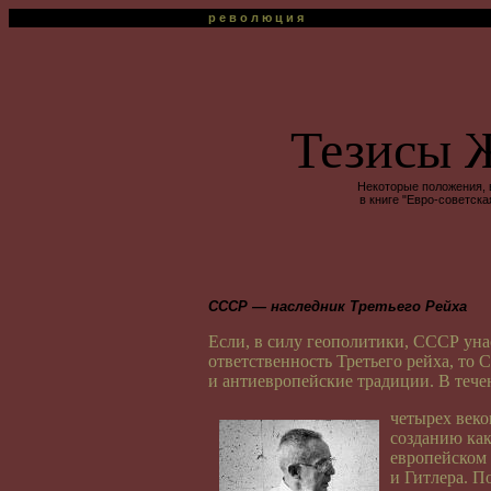
р е в о л ю ц и я
Тезисы 
Некоторые положения,
в книге "Евро-советск
СССР — наследник Третьего Рейха
Если, в силу геополитики, СССР уна
ответственность Третьего рейха, т
и антиевропейские традиции. В тече
четырех веко
созданию как
европейском 
и Гитлера. П