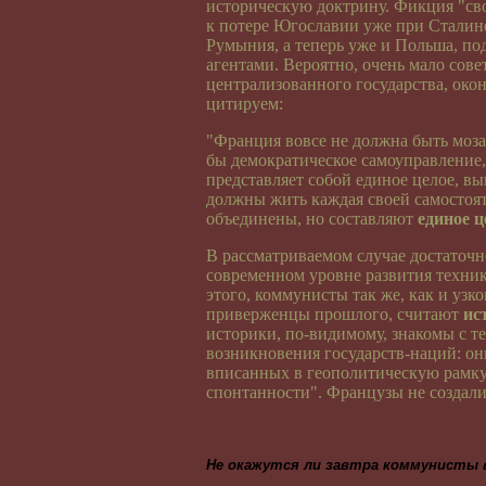
историческую доктрину. Фикция "св
к потере Югославии уже при Сталине
Румыния, а теперь уже и Польша, п
агентами. Вероятно, очень мало сов
централизованного государства, око
цитируем:
"Франция вовсе не должна быть моза
бы демократическое самоуправление,
представляет собой единое целое, вы
должны жить каждая своей самостоят
объединены, но составляют
единое ц
В рассматриваемом случае достаточ
современном уровне развития техни
этого, коммунисты так же, как и уз
приверженцы прошлого, считают
ис
историки, по-видимому, знакомы с те
возникновения государств-наций: он
вписанных в геополитическую рамку.
спонтанности". Французы не создал
Не окажутся ли завтра коммунисты