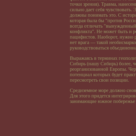
точки зрения). Травма, нанесе
сильно дает себя чувствовать.
должны понимать это. С истор
которая была бы "против Росс
всегда отличать "вынужденный
конфликта". Не может быть и р
пацифистов. Наоборот, нужно р
нет врага — такой необисмарк
руководствоваться объединенн
Выражаясь в терминах геополи
Сибирь (нашу Сибирь) более, 
реорганизованной Европы. Чер
потенциал которых будет практ
пересмотреть свои позиции.
Средиземное море должно снов
Для этого придется интегриров
занимающие южное побережье 