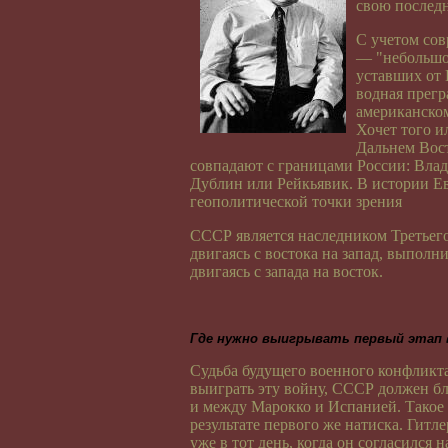
свою послед
С учетом со
— "небольшой
уставших от
водная прегр
американском
Хочет того и
Дальнем Вос
совпадают с границами России: Влад
Дублин или Рейкьявик. В истории Е
геополитической точки зрения
СССР является наследником Третьего 
двигаясь с востока на запад, выполни
двигаясь с запада на восток.
Где нужно выигрывать первый этап
Судьба будущего военного конфликта
выиграть эту войну, СССР должен бло
и между Марокко и Испанией. Такое
результате первого же натиска. Гитл
уже в тот день, когда он согласился 