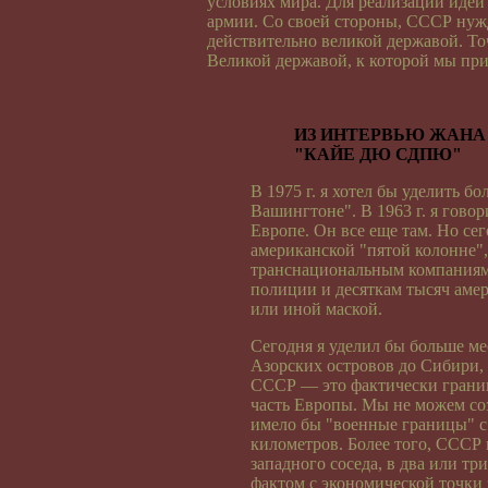
условиях мира. Для реализации иде
армии. Со своей стороны, СССР нужд
действительно великой державой. То
Великой державой, к которой мы пр
ИЗ ИНТЕРВЬЮ ЖАНА
"КАЙЕ ДЮ СДПЮ"
В 1975 г. я хотел бы уделить б
Вашингтоне". В 1963 г. я говор
Европе. Он все еще там. Но се
американской "пятой колонне"
транснациональным компаниям
полиции и десяткам тысяч аме
или иной маской.
Сегодня я уделил бы больше ме
Азорских островов до Сибири,
СССР — это фактически границ
часть Европы. Мы не можем соз
имело бы "военные границы" с
километров. Более того, СССР 
западного соседа, в два или тр
фактом с экономической точки 