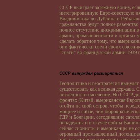
СССР выиграет затяжную войну, есл
интегрированную Евро-советскую имп
Владивостока до Дублина и Рейкьяв
гражданства будут полное равенство
полное отсутствие дискриминации в
армии, промышленности и органах у
сделать обратное тому, что американ
они фактически свели своих союзни
"спаги" во французской армии 1939 г
СССР вынужден расширяться
Геополитика и геостратегия вынудят
существовать как великая держава.
численности население. Но СССР до
фронтах (Китай, американская Европ
отойти на свой остров, чтобы перед
мощнее и гибче, чем бюрократическа
ГДР и Болгарии, сегодняшние сател
ненадежны и в случае войны Вашинг
сейчас сионисты и американцы не ос
огромный промышленный потенциал 
так, как это предусмотрено трехст