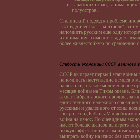
арабских стран, занимающих 
полуостров.
Сталинский подход к проблеме иноро
"сотрудничество — контроль", затем
напомнить русским еще одну историч
их внимания, а именно стадию "вза
более жизнестойкую по сравнению с
Слабость экономики СССР, взятого 
СССР выиграет первый этап войны п
напоминать наступление немцев в мае
на востоке, а также молниеносное п
месяцев войны на Тихом океане. Бл
захват Гибралтарского пролива, за
единственного надежного союзника 
русскими и удаленного от зоны воен
контроле над Баб-эль-Мандебским пр
война на износ. По очевидным эко
имеют больше шансов выиграть такую
низкую эффективность экономики це
выиграть войну на износ без актив