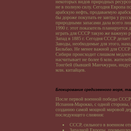
некоторых видов природных ресурсо
не в полную силу. Сегодня Европа 
арабскую нефть, продаваемую арабс
бы дороже покупать ее завтра у русс
природными запасами дала всего л
1990 г. этот показатель планируется 
играть для СССР такую же важную р
Запад в 1885 г. Сегодня СССР делае
Заводы, необходимые для этого, нахо
Бильбао. Не менее важной для СССР 
Сибири происходит слишком медлен
насчитывает не более 6 млн. жителей
Тонгбей (бывшей Манчжурии, индус
млн. китайцев.
Блокирование средиземного моря, ma
После первой военной победы СССР 
Испания-Марокко, с одной стороны, и
созданию самой мощной мировой де
последующего слияния:
СССР, сильного в военном отн
Западной Европы, промышленн