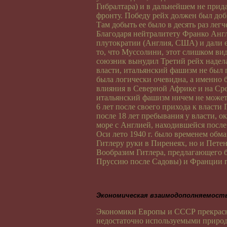
Гибралтара) и в дальнейшем не прид
фронту. Победу рейх должен был доб
Там добыть ее было в десять раз легч
Благодаря нейтралитету Франко Анг
плутократии (Англия, США) и дали е
то, что Муссолини, этот слишком в
союзник вынудил Третий рейх наделат
власти, итальянский фашизм не был 
была логически очевидна, а именно 
влияния в Северной Африке и на Сре
итальянский фашизм ничем не может 
6 лет после своего прихода к власти
после 18 лет пребывания у власти, 
море с Англией, находившейся посл
Оси лето 1940 г. было временем обм
Гитлеру руки в Пиренеях, но и Пете
Вообразим Гитлера, предлагающего 
Пруссию после Садовы) и Франции п
Экономическая взаимодополняемост
Экономики Европы и СССР прекрасн
недостаточно используемыми природ