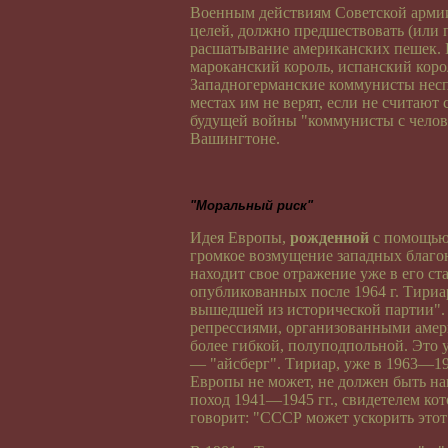
Военным действиям Советской арми
целей, должно предшествовать (или 
расшатывание американских пешек. К
мароканский король, испанский коро
Западногерманские коммунисты неспо
местах им не верят, если не считают
будущей войны "коммунисты с челов
Вашингтоне.
"Моральный риск"
Идея Европы,
рожденной
с помощью 
громкое возмущение западных благо
находит свое отражение уже в его с
опубликованных после 1964 г. Тириар
вышедшей из исторической партии". 
репрессиями, организованными амери
более гибкой, полуподпольной. Это у
— "айсберг". Тириар, уже в 1963—19
Европы не может, не должен быть н
поход 1941—1945 гг., свидетелем кот
говорит: "СССР может ускорить этот