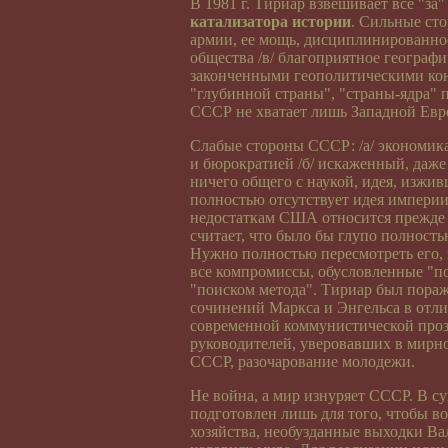
В 1981 г. Тириар взвешивает все "за
катализатора истории
. Сильные сто
армии, ее мощь, дисциплинированнос
общества /в/ благоприятное географ
законченными геополитическими кон
"глубинной страны", "страны-ядра" 
СССР не хватает лишь Западной Евр
Слабые стороны СССР: /а/ экономик
и бюрократией /б/ искаженный, даж
ничего общего с наукой, идея, изжив
полностью отсутствует идея импери
недостаткам США относится прежде
считает, что было бы глупо полность
Нужно полностью пересмотреть его, 
все компромиссы, обусловленные "п
"поиском метода". Тириар был пора
сочинений Маркса и Энгельса в отли
современной коммунистической прозы
руководителей, уверовавших в мирное
СССР, разочарование молодежи.
Не война, а мир изнуряет СССР. В с
подготовлен лишь для того, чтобы в
хозяйства, необузданные выходки Ва