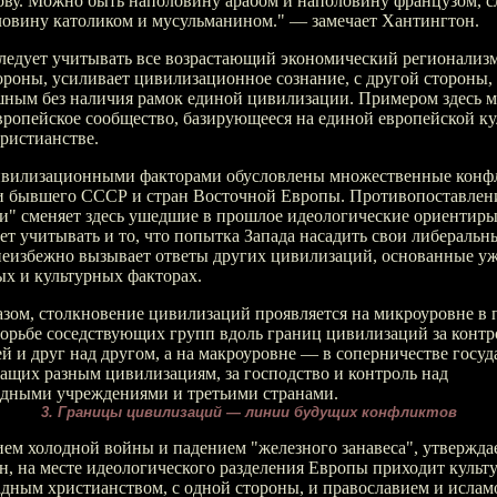
лову. Можно быть наполовину арабом и наполовину французом, 
ловину католиком и мусульманином." — замечает Хантингтон.
ледует учитывать все возрастающий экономический регионализм
ороны, усиливает цивилизационное сознание, с другой стороны,
шным без наличия рамок единой цивилизации. Примером здесь 
ропейское сообщество, базирующееся на единой европейской ку
ристианстве.
вилизационными факторами обусловлены множественные конф
и бывшего СССР и стран Восточной Европы. Противопоставлен
" сменяет здесь ушедшие в прошлое идеологические ориентиры
ует учитывать и то, что попытка Запада насадить свои либеральн
неизбежно вызывает ответы других цивилизаций, основанные уж
х и культурных факторах.
зом, столкновение цивилизаций проявляется на микроуровне в 
орьбе соседствующих групп вдоль границ цивилизаций за контр
й и друг над другом, а на макроуровне — в соперничестве госуд
ащих разным цивилизациям, за господство и контроль над
дными учреждениями и третьими странами.
3. Границы цивилизаций — линии будущих конфликтов
ием холодной войны и
падением "железного занавеса", утвержда
, на месте идеологического разделения Европы приходит культу
дным христианством, с одной стороны, и православием и ислам