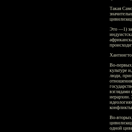
Такая Само
значительн
цивилизац
Это —1) за
индуистска
африканск
происходи
Хантингто
Во-первых
культуре и
люди, при
отношения
государств
взглядами 
иерархии. 
идеология
конфликты 
Во-вторых
цивилизац
одной циви