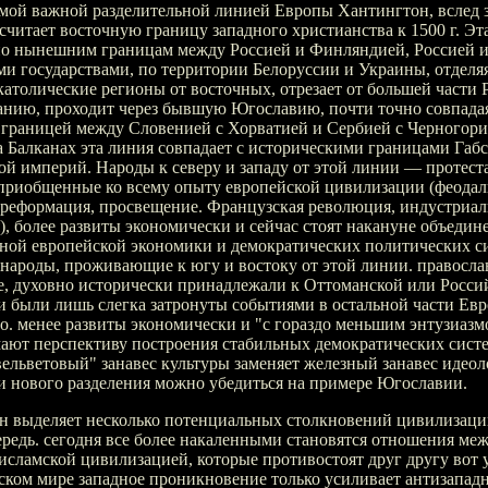
мой важной разделительной линией Европы Хантингтон, вслед з
считает восточную границу западного христианства к 1500 г. Эт
по нынешним границам между Россией и Финляндией, Россией 
и государствами, по территории Белоруссии и Украины, отделя
католические регионы от восточных, отрезает от большей части
анию, проходит через бывшую Югославию, почти точно совпадая
границей между Словенией с Хорватией и Сербией с Черногори
а Балканах эта линия совпадает с историческими границами Габ
й империй. Народы к северу и западу от этой линии — протест
 приобщенные ко всему опыту европейской цивилизации (феодал
 реформация, просвещение. Французская революция, индустриал
, более развиты экономически и сейчас стоят накануне объедин
иной европейской экономики и демократических политических с
 народы, проживающие к югу и востоку от этой линии. правосл
е, духовно исторически принадлежали к Оттоманской или Росси
 были лишь слегка затронуты событиями в остальной части Евр
о. менее развиты экономически и "с гораздо меньшим энтузиаз
ают перспективу построения стабильных демократических сист
вельветовый" занавес культуры заменяет железный занавес идеол
и нового разделения можно убедиться на примере Югославии.
н выделяет несколько потенциальных столкновений цивилизаци
редь. сегодня все более накаленными становятся отношения ме
исламской цивилизацией, которые противостоят друг другу вот 
бском мире западное проникновение только усиливает антизапад