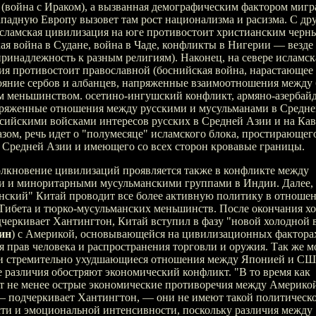
(война с Ираком), а вызванная демографическим фактором мигр
ападную Европу вызовет там рост национализма и расизма. С др
исламская цивилизация на юге противостоит христианским черн
кая война в Судане, война в Чаде, конфликты в Нигерии — вез
принадлежность к разным религиям). Наконец, на севере исламск
ия противостоит православной (боснийская война, нарастающее
ояние сербов и албанцев, напряженные взаимоотношения между
м меньшинством. осетино-ингушский конфликт, армяно-азербай
пряженные отношения между русскими и мусульманами в Средне
сийскими войсками интересов русских в Средней Азии и на Кавк
зом, речь идет о "полумесяце" исламского блока, простирающег
 Средней Азии и имеющего со всех сторон кровавые границы.
олкновение цивилизаций проявляется также в конфликте между
и и миноритарными мусульманскими группами в Индии. Далее,
нский" Китай проводит все более активную политику в отноше
 Тибета и тюрко-мусульманских меньшинств. После окончания х
дчеркивает Хантингтон, Китай вступил в фазу "новой холодной
ин
) с Америкой, основывающейся на цивилизационных фактора
 прав человека и распространения торговли и оружия. Так же 
 и стремительно ухудшающиеся отношения между Японией и СШ
 различия обостряют экономический конфликт. "В то время как
т не менее острые экономические противоречия между Америко
— подчеркивает Хантингтон, — они не имеют такой политическ
сти и эмоциональной интенсивности, поскольку различия между