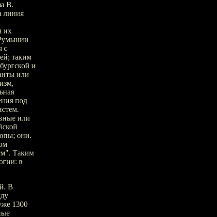
а В.
а линия
и
я их
 Румынии
 с
ей; таким
сбургской и
анты или
изм,
ьная
ения под
истем.
авные или
йской
опы; они.
мом
ем". Таким
огии: в
й. В
жду
уже 1300
ные