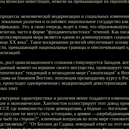
 на японские инвестиции, нежели на превышающие их европейс
.
, процессы экономической модернизации и социальных изменен
локальные различия и ослабляют национальное государство как
фикации. Это, в свою очередь, ведет к тому, что образовавшую
елигии, часто в форме "фундаменталистских" течений. Как пис
десекуляризация мира является одним из доминирующих социал
онце XX века". Такое воскрешение религий обеспечивает основу
сти, превышающей национальные границы и обеспечивающей е
вилизаций.
х, рост цивилизационного сознания стимулируется Западом. ко
 данный момент на вершине своего могущества, провоцирует те
еннических" тенденций в незападном мире ("азиатизация" в Япо
лама на ближнем Востоке, оппозиция прозападному курсу в Рос
, происходит одновременная с модернизацией девестернизация
ных элит.
ультурные характеристики и различия менее поддаются изменен
кие и экономические. Хантингтон иллюстрирует этот довод при
ССР, где коммунисты стали демократами, а бедные — богатыми
но русские не могут стать эстонцами, а армяне —азербайджанца
а чьей ты стороне?", ключевым вопросам во всем мире становитс
едставляешь?". "От Боснии до Судана, неверный ответ на этот во