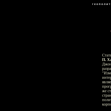
г е о п о л и т
Стать
П. Х
Джон
разр
"Изм
инте
явля
прог
же с
стра
поли
корп