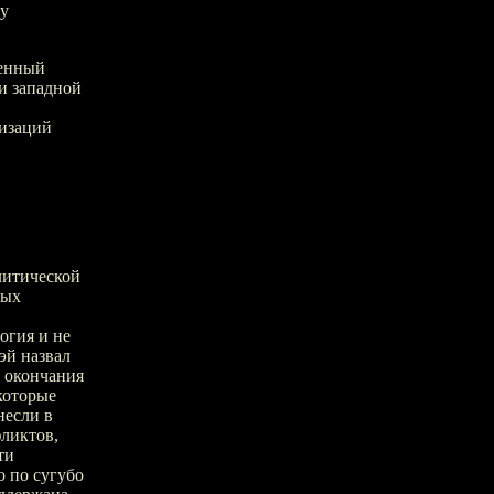
ду
венный
и западной
лизаций
литической
ных
огия и не
эй назвал
 окончания
которые
несли в
ликтов,
ти
о по сугубо