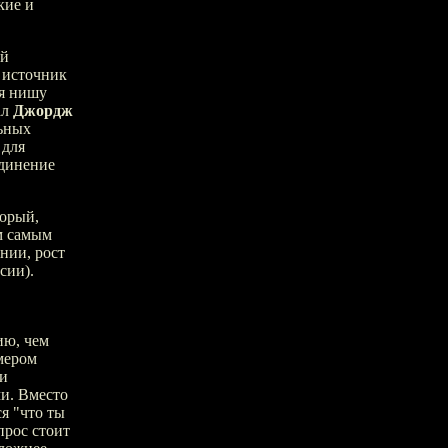
кие и
ий
 источник
ся нишу
ал
Джордж
ьных
 для
динение
торый,
м самым
нии, рост
сии).
ию, чем
мером
 и
ми. Вместо
я "что ты
прос стоит