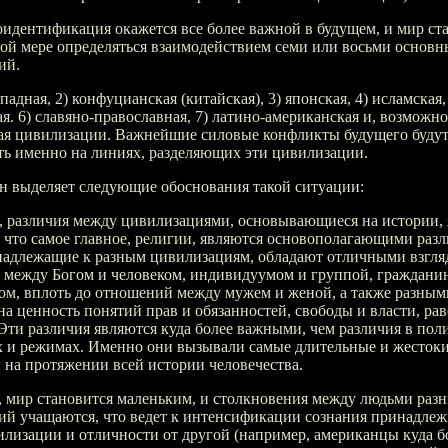
идентификация окажется все более важной в будущем, и мир ста
ой мере определяться взаимодействием семи или восьми основн
ий.
падная, 2) конфуцианская (китайская), 3) японская, 4) исламская,
я. 6) славяно-православная, 7) латино-американская и, возможно,
ая цивилизации. Важнейшие силовые конфликты будущего буду
ть именно на линиях, разделяющих эти цивилизации.
н выделяет следующие обоснования такой ситуации:
, различия между цивилизациями, основывающиеся на истории, 
, что самое главное, религии, являются основополагающими раз
надлежащие к разным цивилизациям, обладают отличными взгля
 между Богом и человеком, индивидуумом и группой, граждани
ом, вплоть до отношений между мужем и женой, а также разным
на ценность понятий прав и обязанностей, свободы и власти, рав
Эти различия являются куда более важными, чем различия в пол
х и режимах. Именно они вызывали самые длительные и жесток
на протяжении всей истории человечества.
, мир становится маленьким, и столкновения между людьми раз
ий учащаются, что ведет к интенсификации сознания принадлеж
лизации и отличности от другой (например, американцы куда б