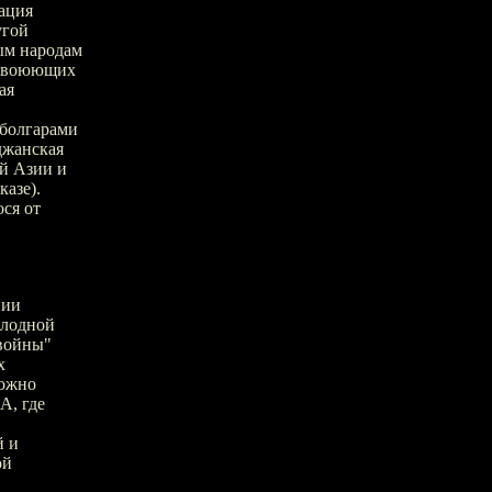
ация
угой
ым народам
де воюющих
ая
 болгарами
джанская
й Азии и
азе).
ося от
нии
олодной
 войны"
х
можно
А, где
й и
ой