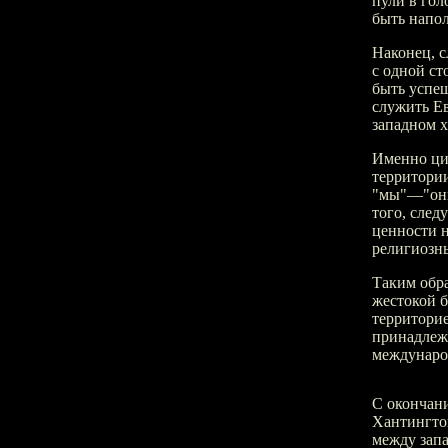
пули в го
быть напо
Наконец, с
с одной ст
быть успе
служить Ев
западном х
Именно ци
территори
"мы"—"они
того, след
ценности 
религиозны
Таким обра
жестокой б
территорие
принадлеж
междунаро
С окончан
Хантингтон
между запа