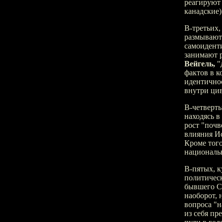
реагируют
канадские)
В-третьих
размывают 
самоиденти
занимают р
Вейгель,
"
фактов в к
идентично
внутри ци
В-четверты
находясь в
рост "почв
влияния Ис
Кроме того
националь
В-пятых, к
политичес
бывшего С
наоборот, 
вопроса "н
из себя пр