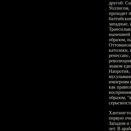
другой. Са
Уоллисом, 
проходит 
балтийским
западные, 
Трансильв
нынешней 
образом, н
Оттоманско
католики,
ренессанс,
революция)
знаком ед
Напротив,
мусульман
империям и
как правил
восприним
образом, "
серьезност
Хантингто
первую оче
Западом и 
лет. В ара