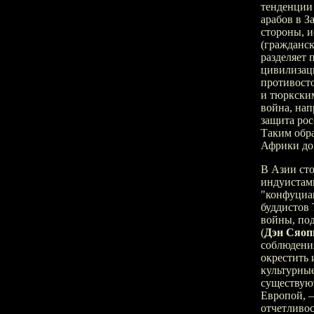
тенденции 
арабов в З
стороны, 
(гражданс
разделяет 
цивилизац
противост
и тюркски
война, на
защита рос
Таким обра
Африки до
В Азии ст
индуистам
"конфуциа
буддистов
войны, по
(
Дэн Сяоп
соблюдения
окрестить
культурные
существую
Европой, 
отчетливо