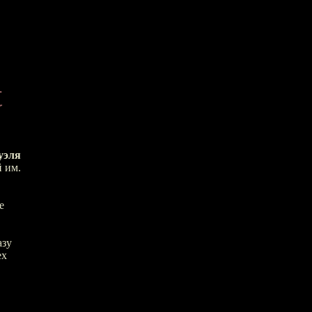
t
уэля
 им.
е
азу
ех