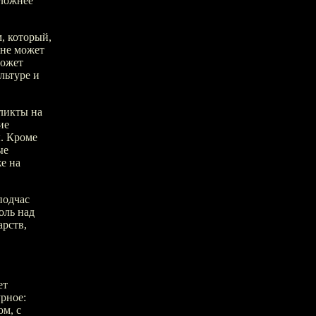
сложнее
, который,
 не может
может
льтуре и
ликты на
ие
. Кроме
ые
е на
подчас
оль над
арств,
ет
рное:
ом, с