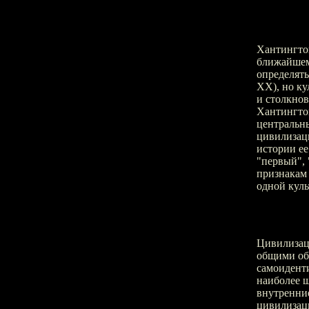
Хантингтон
ближайшем 
определять
XX), но к
и столкнов
Хантингто
центральн
цивилизац
истории ее
"первый", 
признакам 
одной куль
Цивилизаци
общими объ
самоидент
наиболее 
внутренние
цивилизац