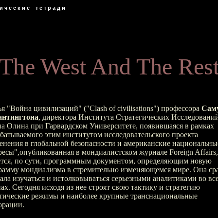
 и ч е с к и е т е т р а д и
The West And The Res
я "Война цивилизаций" ("Clash of civilisations") профессора
Сам
антингтона
, директора Института Стратегических Исследований
а Олина при Гарвардском Университете, появившаяся в рамках
абатываемого этим институтом исследовательского проекта
енения в глобальной безопасности и американские национальны
ресы",опубликованная в мондиалистском журнале Foreign Affairs,
ется, по сути, программным документом, определяющим новую
рамму мондиализма в стремительно изменяющемся мире. Она ср
тала изучаться и истолковываться серьезными аналитиками во вс
нах. Сегодня исходя из нее строят свою тактику и стратегию
тические режимы и наиболее крупные транснациональные
орации.