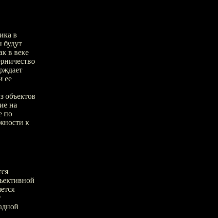
ика в
ы будут
ак в веке
ерничество
ерждает
и ее
з объектов
ие на
е по
жности к
тся
бъективной
ется
т
падной