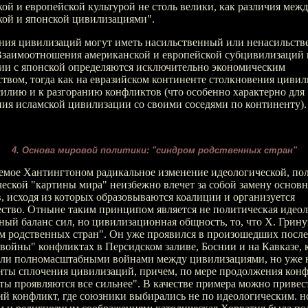
ой и европейской культурой не столь велики, как различия меж
кой и японской цивилизациями".
ния цивилизаций могут иметь насильственный или ненасильст
 Взаимоотношения американской и европейской субцивилизаций 
ии с японской определяются исключительно экономическим
твом, тогда как на евразийском континенте столкновения циви
силию и к разгоранию конфликтов (что особенно характерно для
ия исламской цивилизации со своими соседями по континенту).
4. Основа мировой политики: "синдром родственных стран"
емое Хантингтоном радикальное изменение идеологической, по
еской "картины мира" неизбежно влечет за собой замену основ
 исходя из которых образовываются коалиции и организуется
ство. Отныне таким принципом является не политическая идеол
ый баланс сил, но цивилизационная общность, то, что Х. Грину
м родственных стран". Он уже проявился в произошедших после
войны" конфликтах в Персидском заливе, Боснии и на Кавказе, 
ыли полномасштабными войнами между цивилизациями, но уже 
нты сплочения цивилизаций, причем, по мере продолжения конф
ты проявляются все сильнее". В качестве примера можно привес
й конфликт, где союзники выбирались не по идеологическим. н