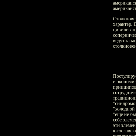
американск
американс
Столкнове
характер.
цивилизац
соперничес
ведут к на
столкновен
Постулиру
и экономич
принципов,
сотрудниче
традиционн
"синдромо
"холодной 
"еще не б
себе элеме
эти элемен
югославски