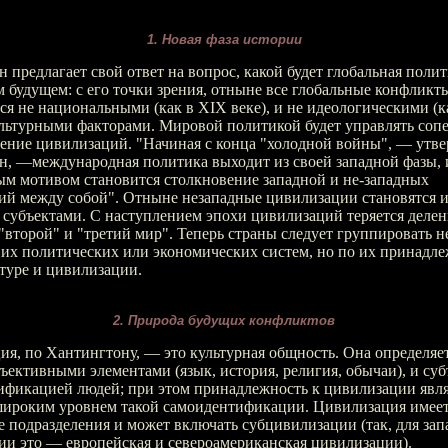
1. Новая фаза истории
 предлагает свой ответ на вопрос, какой будет глобальная полит
будущем: с его точки зрения, отныне все глобальные конфликт
ся не национальными (как в XIX веке), и не идеологическими (к
ультурными факторами. Мировой политикой будет управлять соп
ение цивилизаций. "Начиная с конца "холодной войны", — утв
н, —международная политика выходит из своей западной фазы, 
ым мотивом становится столкновение западной и не-западных
ий между собой". Отныне незападные цивилизации становятся и
 субъектами. С наступлением эпохи цивилизаций теряется делен
"второй" и "третий мир". Теперь страны следует группировать н
их политических или экономических систем, но по их принадле
туре и цивилизации.
2. Природа будущих конфликтов
я, по Хантингтону, — это культурная общность. Она определяе
ективными элементами (язык, история, религия, обычаи), и су
ификацией людей; при этом принадлежность к цивилизации явля
широким уровнем такой самоидентификации. Цивилизация имее
 подразделения и может включать субцивилизации (так, для за
ии это — европейская и североамериканская цивилизации).