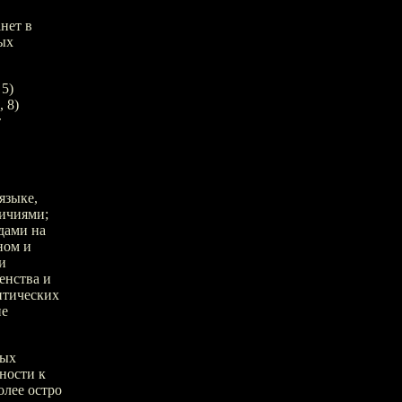
нет в
ых
 5)
 8)
т
языке,
личиями;
дами на
ном и
и
енства и
итических
ие
ных
ности к
олее остро