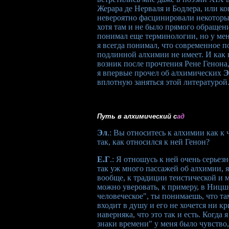
Жерара де Нерваля и Бодлера, или ко
невероятно фасцинировали некоторые
хотя там и не было прямого обращени
понимал еще терминологии, но у меня
я всегда понимал, что современное 
подлинной алхимии не имеет. И как 
возник после прочтения Рене Генона,
я впервые прочел об алхимических
Э
вплотную заняться этой литературой
Путь в алхимический с
ад
Эл
.: Вы относитесь к алхимии как к 
так, как относился к ней Генон?
Е.Г
.: Я отношусь к ней очень серьезн
так уж много пассажей об алхимии, я
вообще, к традиции теистической и м
можно уверовать, к примеру, в Ницш
человеческое", ты понимаешь, что т
входит в душу и его не хочется ни к
наверняка, что это так и есть. Когда
знаки времени" у меня было чувство, 