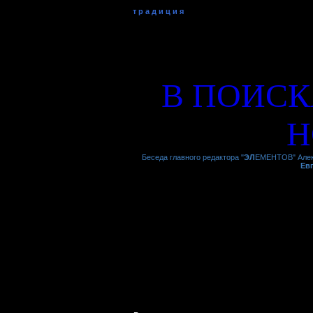
т р а д и ц и я
В ПОИСК
Н
Беседа главного редактора "
ЭЛ
ЕМЕНТОВ" Алекс
Ев