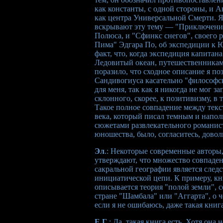
как константы, с одной стороны, и
как центра Универсальной Смерти. Я 
вскрывают эту тему — "Приключения 
Полюса, и "Сфинкс снегов", своего
Пима" Эдгара По, об экспедиции к 
факт, что, когда экспедиция капитан
Ледовитый океан, путешественникам
поразило, что сходное описание я п
Сандивогиуса касательно "философс
для меня, так как я никогда не мог 
склонного, скорее, к позитивизму, в 
Такое полное совпадение между тек
века, который писал темным и напо
сюжетами развлекательного романист
юношества, было, согласитесь, дово
Эл
.: Некоторые современные авторы,
утверждают, что множество совпаде
сакральной географии является след
инициатической цепи. К примеру, кн
описывается теория "полой земли", 
стране "Шамбала" или "Аггарта", о ч
если я не ошибаюсь, даже такая книг
Е.Г
.: Да, такая книга есть. Хотя он