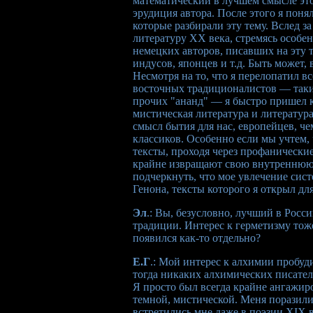
математический в лучшем смысле это
эрудиция автора. После этого я поня
которые разбирали эту тему. Вслед з
литературу XX века, стремясь особе
немецких авторов, писавших на эту т
индусов, японцев и т.д. Быть может, 
Несмотря на то, что я перелопатил в
восточных традиционалистов — таки
прочих "ананд" — я быстро пришел к
мистическая литература и литератур
смысл бытия для нас, европейцев, ч
классиков. Особенно если мы учтем,
тексты, проходя через профанически
крайне извращают свою внутреннюю с
подчеркнуть, что мое увлечение сист
Генона, тексты которого я открыл для
Эл
.: Вы, безусловно, лучший в Росс
традиции. Интерес к герметизму тож
появился как-то отдельно?
Е.Г
.: Мой интерес к алхимии пробуди
тогда никаких алхимических писател
Я просто был всегда крайне ангажир
темной, мистической. Меня поразили
встретились мне даже в поэзии XIX 