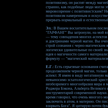
позитивизму, он распят между магие
странно, как подобные люди могли э
мировоззрение с позитивистским? Не
позитивизм намеренным и искусстве
прервать нормальный и естественны
Эл
.: В Вашем восхитительном после
"ГАРФАНГ" Вы затронули, на мой вз
— тему совпадения многих аспектов
и доктринами черной магии. Вы оче
строй сознания с черно-магическим 
логически удивительные по своей з
идея о магичности самого материали
формулу — "магический материализм
Е.Г
.: Есть серьезные основания счи
продолжением черной магии, только 
аспект. Я имею в виду негативную м
невыносимо эсхатологический христ
необозримого многообразия мира и ми
Роджера Бэкона, Альберта Великого 
инструментарий современной науки. 
время говорил, что очень многого мо
заключить в атом, в материю. Он пис
взорвать Бога". Я цитирую почти бук