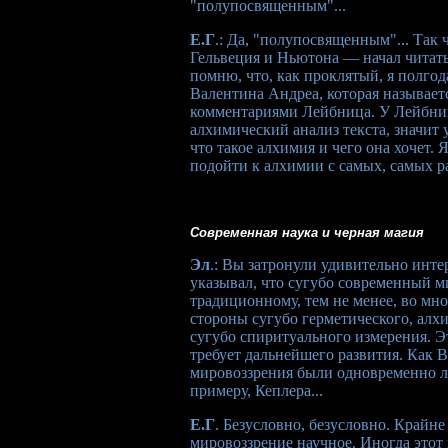
"полупосвященным"...
Е.Г
.: Да, "полупосвященным"... Так 
Гельвеция и Ньютона — начал читат
помню, что, как проклятый, я полгод
Валентина Андреа, которая называет
комментариями Лейбница. У Лейбниц
алхимический анализ текста, значит 
что такое алхимия и чего она хочет. 
подойти к алхимии с самых, самых р
Современная наука и черная магия
Эл
.: Вы затронули удивительно инт
указывал, что сугубо современный м
традиционному, тем не менее, во мн
стороны сугубо герметического, алх
сугубо спиритуального измерения. Эт
требует дальнейшего развития. Как 
мировоззрения были одновременно лю
примеру, Кеплера...
Е.Г
. Безусловно, безусловно. Крайн
мировоззрение научное. Иногда этот