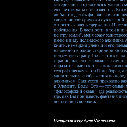
материалист и относился к магии и 
еще не открыты и не известны. Его к
любят это делать филологи в отноше
следствие эзотерических увлечений.
относиться очень сдержанно. И все ж
побуждения. В частности, в той кни
центру земли", меня сразу заинтерес
имею в виду исландского алхимика 
книги, немецкий ученый и его плем
найденной в одной старинной книге,
подземную страну. После этого я по
странно, нашел несколько его сочине
поразительные тексты, так как именн
географическая карта Гипербореи, а в
удивительные соображения по поводу
алхимиком, Сакнуссен прекрасно раз
к
Эл
ементу Воды. Это — тот самый 
"философский океан", где реальность
где, как Вы понимаете, фантазия пис
достаточно свободно.
Полярный веер Арне Сакнуссена