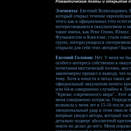
Романтические поэты и открытие 
Элементы
: Евгений Всеволодович, 
который открыл течение европейског
этого как в официальных (что естест
интересовавшихся оккультизмом и ми
такие имена, как Рене Генон, Юлиус
Фульканелли и Канселье, стали изве
групп, интересующихся эзотеризмом.
открыли для себя этих авторов? Были
Евгений Головин
: Нет. У меня не б
особого интереса собственно к оккул
почитания мистической поэзии, мист
закономерно пришел к выводу, что на
тему. Хотя в юности я читал таких а
официальный оккультизм ничего кром
или 64-м совершенно случайно в Лен
"Кризис современного мира". Этот ав
меня совершенно потрясла. Определ
возникла у меня лет в 15-16 после 
эмоциональный удар в этом смысле б
впервые увидел автора, который наст
детально подверг абсолютной крити
никто не делал до него. Меня пораз