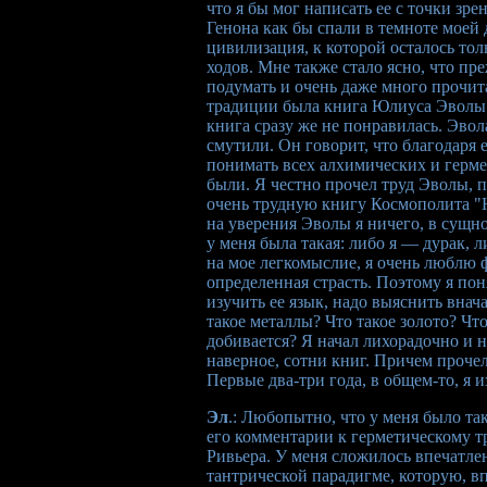
что я бы мог написать ее с точки зре
Генона как бы спали в темноте моей
цивилизация, к которой осталось то
ходов. Мне также стало ясно, что пр
подумать и очень даже много прочи
традиции была книга Юлиуса Эволы 
книга сразу же не понравилась. Эво
смутили. Он говорит, что благодаря 
понимать всех алхимических и герме
были. Я честно прочел труд Эволы, п
очень трудную книгу Космополита "
на уверения Эволы я ничего, в сущно
у меня была такая: либо я — дурак, 
на мое легкомыслие, я очень люблю ф
определенная страсть. Поэтому я по
изучить ее язык, надо выяснить внача
такое металлы? Что такое золото? Чт
добивается? Я начал лихорадочно и н
наверное, сотни книг. Причем прочел
Первые два-три года, в общем-то, я 
Эл
.: Любопытно, что у меня было та
его комментарии к герметическому т
Ривьера. У меня сложилось впечатле
тантрической парадигме, которую, вп