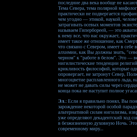
последние два века вообще не касают
Тема Севера, тема полярной мифолог
практически не подвергается профа
чем угодно — этикой, наукой, челове
затрагивать осевых моментов экзист
называем Гипербореей, — это аквати
к нему все, что нас окружает, практ
имеет такое же отношение, как Смер
что связано с Севером, имеет в себе
алхимии, как Вы должны знать, "севе
черном" к "работе в белом". Это — в
нигилистические тенденции религий
крикливость философий, которые одн
опровергает, не затронут Север, Полю
многоцветие расплавленного льда, на
не может не давать силы через сердце
конца пока не наступит полное угаса
Эл
.: Если я правильно понял, Вы по
зарождение некоторой особой парадо
альтернативой силам нигилизма, изв
уже определяют декадентский ход с
в безжизненную духовную Ночь. Это
современному миру...