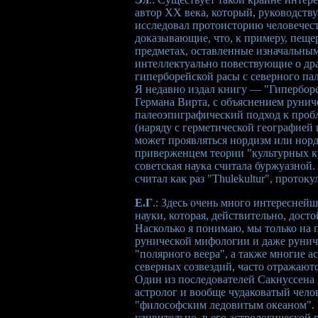
автор XX века, который, руководств
исследовал протоисторию человечест
доказывающие, что, к примеру, пещер
предметах, оставленные изначальным
интеллектуально повествующие о др
гиперборейской расы с северного па
Я недавно издал книгу — "Гипербор
Германа Вирта, с объяснением руниче
палеоэпиграфический подход к пробл
(наряду с герметической географией
может проявляться нордизм или нор
приверженцем теории "культурных кр
советская наука считала буржуазной
считал как раз "Thulekultur", проток
Е.Г
.: Здесь очень много интересней
науки, которая, действительно, досто
Насколько я понимаю, мы только на 
рунической мифологии и даже руниче
"полярного веера", а также многие а
северных созвездий, часто отражают
Один из последователей Сакнуссена 
астролог и вообще чудаковатый челов
"философским ледовитым океаном". 
удивительно, в его астрологической 