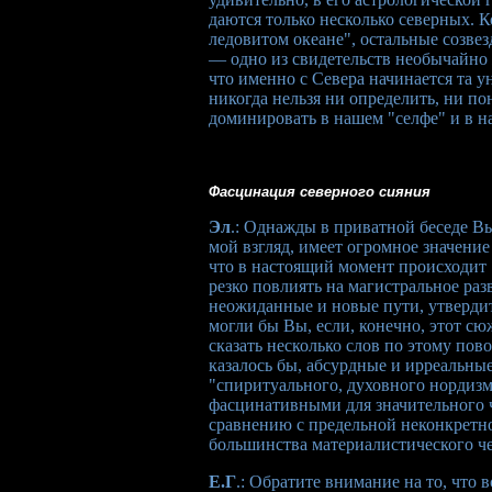
даются только несколько северных. К
ледовитом океане", остальные созве
— одно из свидетельств необычайно 
что именно с Севера начинается та 
никогда нельзя ни определить, ни пон
доминировать в нашем "селфе" и в н
Фасцинация северного сияния
Эл
.: Однажды в приватной беседе Вы
мой взгляд, имеет огромное значение
что в настоящий момент происходит 
резко повлиять на магистральное ра
неожиданные и новые пути, утверди
могли бы Вы, если, конечно, этот с
сказать несколько слов по этому пово
казалось бы, абсурдные и ирреальны
"спиритуального, духовного нордизм
фасцинативными для значительного ч
сравнению с предельной неконкретн
большинства материалистического че
Е.Г
.: Обратите внимание на то, что