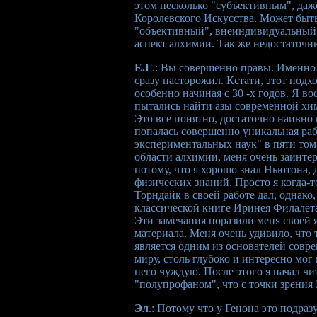
этом несколько "субъективным", да
Королевского Искусства. Может быть,
"объективный", внеиндивидуальный,
аспект алхимии. Так же недостаточ
Е.Г
.: Вы совершенно правы. Именно
сразу насторожил. Кстати, этот под
особенно начиная с 30 -х годов. Я 
пытались найти азы современной хим
Это все понятно, достаточно наивно 
попалась совершенно уникальная ра
экспериментальных наук" в пяти том
области алхимии, меня очень заинте
потому, что я хорошо знал Ньютона, 
физических знаний. Просто я когда-
Торндайк в своей работе дал, однак
классической книге Иринея Филалет
Эти замечания поразили меня своей
материала. Меня очень удивило, что 
является одним из основателей совр
миру, столь глубоко и интересно мог 
него чуждую. После этого я начал чи
"полупрофаном", что с точки зрения 
Эл
.: Потому что у Генона это подраз