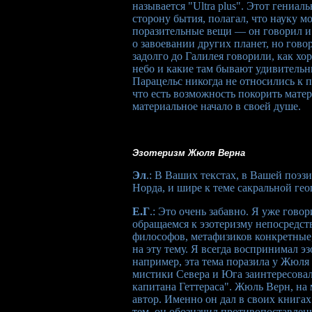
называется "Ultra plus". Этот гениа
сторону бытия, полагал, что науку м
поразительные вещи — он говорил и 
о завоевании других планет, но гово
задолго до Галилея говорили, как хо
небо и какие там бывают удивительны
Парацельс никогда не относились к 
что есть возможность покорить матер
материальное начало в своей душе.
Эзотеризм Жюля Верна
Эл
.: В Ваших текстах, в Вашей поэз
Норда, и шире к теме сакральной ге
Е.Г
.: Это очень забавно. Я уже говор
обращаемся к эзотеризму непосредст
философов, метафизиков конкретные
на эту тему. Я всегда воспринимал э
например, эта тема поразила у Жюля
мистики Севера и Юга заинтересовал
капитана Геттераса". Жюль Верн, на
автор. Именно он дал в своих книгах
тем, он обозначил противопоставлен