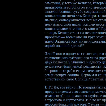
заметили, у того же Кеплера, которы
придворным астрологом мистическог
заложил основы сугубо современной
внимательно почитать Кеплера, то как
именно, обнаруживается весьма стр
позитивистской науки. Кеплер несом
внимательном чтении его книги "Га
— ведь Кеплер стоит на неоплатонич
проблема — возможно ли круг заме
идею
Эл
липса? Как, иными словами,
одной плавной кривой?
Эл
.: Генон в одном месте писал, что
соотношению субтильного мира (круг
двух полюсов у
Эл
липса и одного ц
дуализмом физической реальности. Кр
"черном центре" и его магическом см
земли вокруг солнца. Первым и явны
естественно, само Солнце, "светлый ц
Е.Г
.: Да, все верно. Но возвратимся
представителем этого явления можно
измерения", написавшего глубокое и
астронома и картографа. И в то же 
персонификаций доктора Фауста — яв