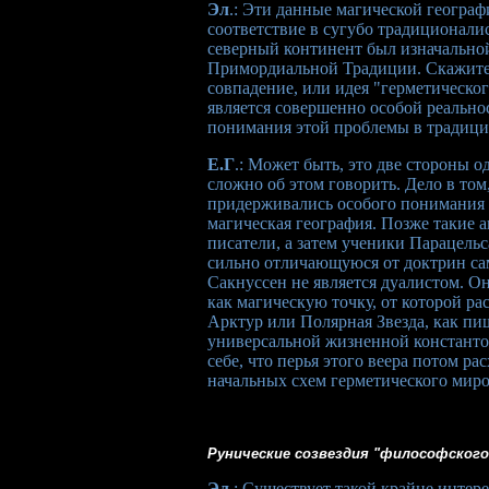
Эл
.: Эти данные магической геогра
соответствие в сугубо традиционали
северный континент был изначально
Примордиальной Традиции. Скажите, 
совпадение, или идея "герметическо
является совершенно особой реально
понимания этой проблемы в традици
Е.Г
.: Может быть, это две стороны 
сложно об этом говорить. Дело в том
придерживались особого понимания т
магическая география. Позже такие 
писатели, а затем ученики Парацель
сильно отличающуюся от доктрин сам
Сакнуссен не является дуалистом. О
как магическую точку, от которой ра
Арктур или Полярная Звезда, как пиш
универсальной жизненной константой,
себе, что перья этого веера потом ра
начальных схем герметического миро
Рунические созвездия "философского
Эл
.: Существует такой крайне инте