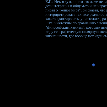
Е.Г
.: Нет, я думаю, что это даже не 
дезинтеграция в общем-то и не играе
писал о "конце мира", он сказал, чт
интерпретировать так: все реальност
как-то адаптировать, уничтожить, р
Юга, ничтожны по сравнению с вечн
"философским камнем", которым являе
виду географическую полярную звезд
жизненности, где вообще нет идеи см